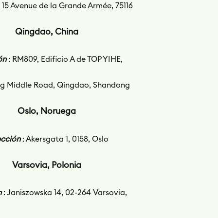
: 15 Avenue de la Grande Armée, 75116
Qingdao, China
ón
: RM809, Edificio A de TOP YIHE,
g Middle Road, Qingdao, Shandong
Oslo, Noruega
ección
: Akersgata 1, 0158, Oslo
Varsovia, Polonia
n
: Janiszowska 14, 02-264 Varsovia,