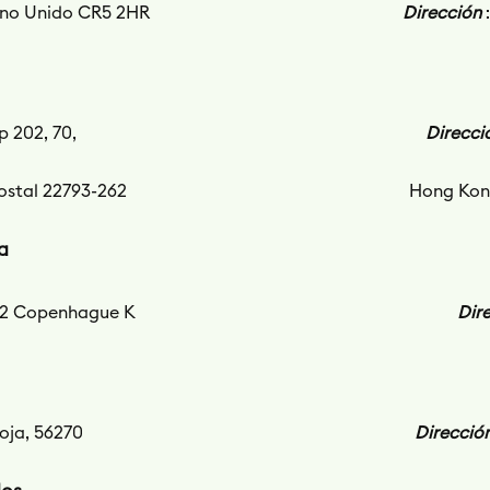
eino Unido CR5 2HR
Dirección
p 202, 70,
Direcci
Postal 22793-262
Hong Kon
a
1052 Copenhague K
Dir
oja, 56270
Direcció