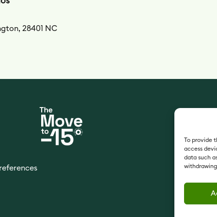
dos
ington, 28401 NC
To provide t
access devic
data such as
withdrawing
references
A