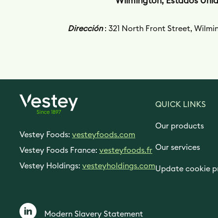
Wilmington, Estados Uni
Dirección
: 321 North Front Street, Wilm
QUICK LINKS
Since 1897
Our products
Vestey Foods:
vesteyfoods.com
Our services
Vestey Foods France:
vesteyfoods.fr
Vestey Holdings:
vesteyholdings.com
Update cookie p
Modern Slavery Statement